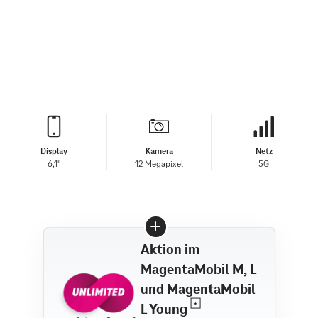
Display
Kamera
Netz
6,1"
12 Megapixel
5G
Aktion im
MagentaMobil M, L
und MagentaMobil
L Young