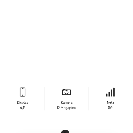
Display
Kamera
Netz
6,1"
12 Megapixel
5G