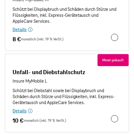
Details
8 €
monatlich (inkl. 19 % VerSt.)
Unfallschut
Meist gekauft
Unfall- und Diebstahlschutz
Details
10 €
monatlich (inkl. 19 % VerSt.)
Unfall- und