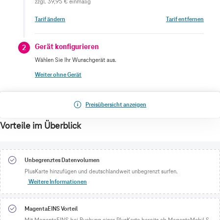
zzgl.
39,95 €
einmalig
Tarif ändern
Tarif entfernen
Gerät konfigurieren
2
Wählen Sie Ihr Wunschgerät aus.
Weiter ohne Gerät
Preisübersicht anzeigen
Vorteile im Überblick
Unbegrenztes Datenvolumen
PlusKarte hinzufügen und deutschlandweit unbegrenzt surfen.
Weitere Informationen
MagentaEINS Vorteil
Mit MagentaEINS bei Buchung einer PlusKarte bereits ab MagentaMobil S