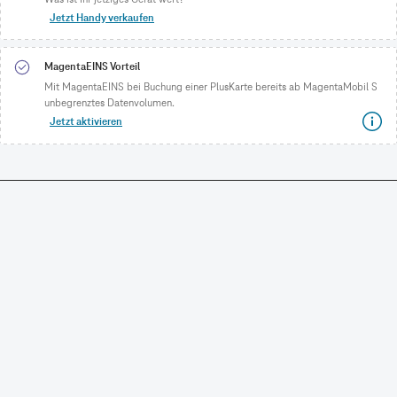
Jetzt Handy verkaufen
MagentaEINS Vorteil
Mit MagentaEINS bei Buchung einer PlusKarte bereits ab MagentaMobil S
unbegrenztes Datenvolumen.
Jetzt aktivieren
CONNECTING YOUR WORLD.
©
Telekom Deutschland GmbH
Impressum
Datenschutz
AGB
Produktinformationsblatt
Verbraucherinformation
Verträge hier kündigen
Vertrag widerrufen