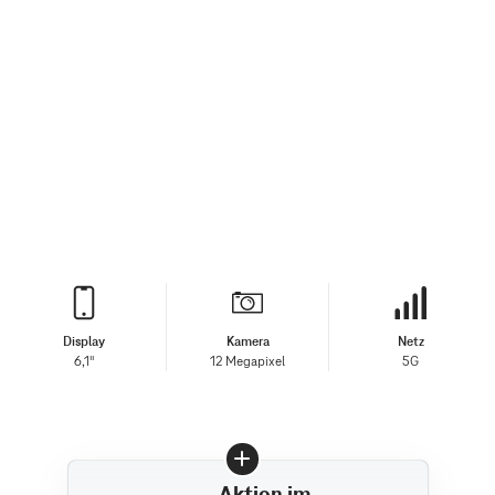
Display
Kamera
Netz
6,1"
12 Megapixel
5G
Aktion im