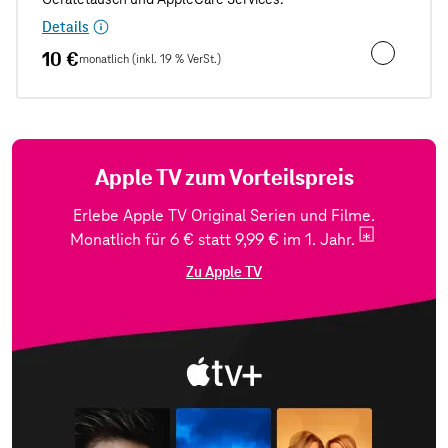
Details
10 €
monatlich (inkl. 19 % VerSt.)
Unfall- und