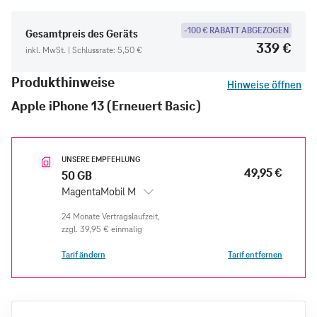
-100 € RABATT ABGEZOGEN
Gesamtpreis des Geräts
339 €
inkl. MwSt. | Schlussrate: 5,50 €
Produkthinweise
Hinweise öffnen
Apple iPhone 13 (Erneuert Basic)
UNSERE EMPFEHLUNG
49,95 €
50 GB
MagentaMobil M
zzgl.
39,95 €
einmalig
Tarif ändern
Tarif entfernen