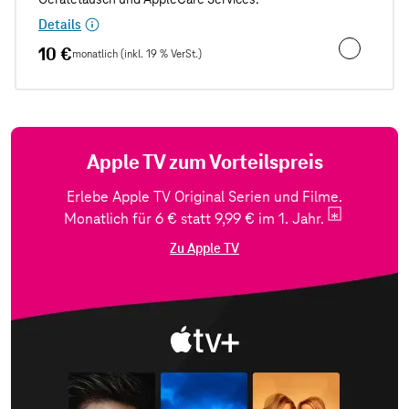
Details
10 €
monatlich (inkl. 19 % VerSt.)
Unfall- und