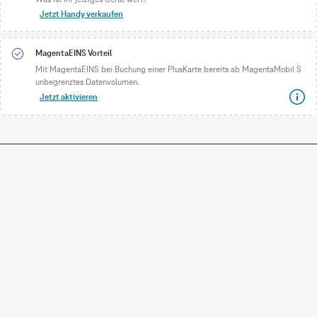
Jetzt Handy verkaufen
MagentaEINS Vorteil
Mit MagentaEINS bei Buchung einer PlusKarte bereits ab MagentaMobil S
unbegrenztes Datenvolumen.
Jetzt aktivieren
CONNECTING YOUR WORLD.
©
Telekom Deutschland GmbH
Impressum
Datenschutz
AGB
Produktinformationsblatt
Verbraucherinformation
Verträge hier kündigen
Vertrag widerrufen