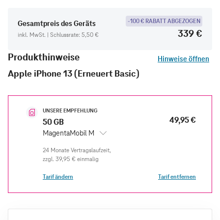
-100 € RABATT ABGEZOGEN
Gesamtpreis des Geräts
339 €
inkl. MwSt. | Schlussrate: 5,50 €
Produkthinweise
Hinweise öffnen
Apple iPhone 13 (Erneuert Basic)
UNSERE EMPFEHLUNG
49,95 €
50 GB
MagentaMobil M
zzgl.
39,95 €
einmalig
Tarif ändern
Tarif entfernen