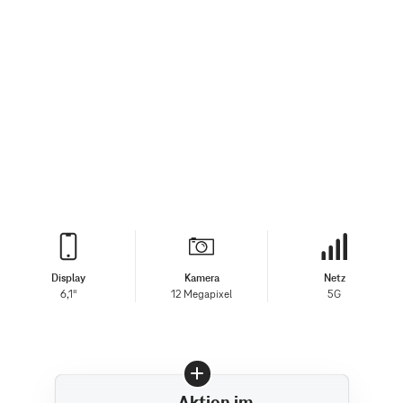
Display
Kamera
Netz
6,1"
12 Megapixel
5G
Aktion im