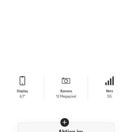
Display
Kamera
Netz
6,1"
12 Megapixel
5G
Aktion im