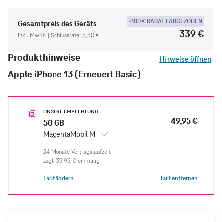
-100 € RABATT ABGEZOGEN
Gesamtpreis des Geräts
339 €
inkl. MwSt. | Schlussrate: 5,50 €
Produkthinweise
Hinweise öffnen
Apple iPhone 13 (Erneuert Basic)
UNSERE EMPFEHLUNG
49,95 €
50 GB
MagentaMobil M
zzgl.
39,95 €
einmalig
Tarif ändern
Tarif entfernen