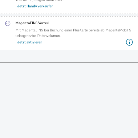
Jetzt Handy verkaufen
MagentaEINS Vorteil
Mit MagentaEINS bei Buchung einer PlusKarte bereits ab MagentaMobil S
unbegrenztes Datenvolumen.
Jetzt aktivieren
CONNECTING YOUR WORLD.
©
Telekom Deutschland GmbH
Impressum
Datenschutz
AGB
Produktinformationsblatt
Verbraucherinformation
Verträge hier kündigen
Vertrag widerrufen