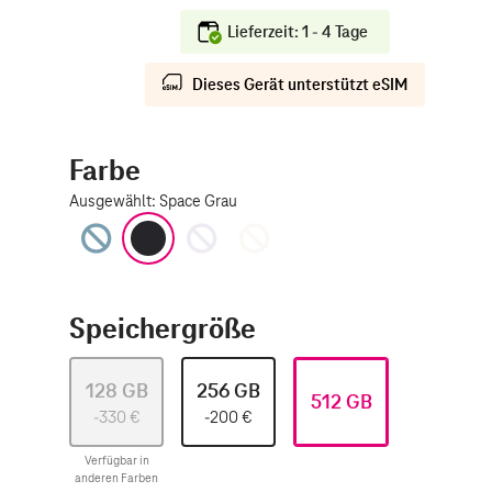
Lieferzeit: 1 - 4 Tage
Dieses Gerät unterstützt eSIM
Farbe
Ausgewählt
:
Space Grau
Blau
Space Grau
Violett
Polarstern
Speichergröße
128 GB
256 GB
512 GB
-330
€
-200
€
Verfügbar in
anderen Farben