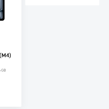
 (M4)
6 GB