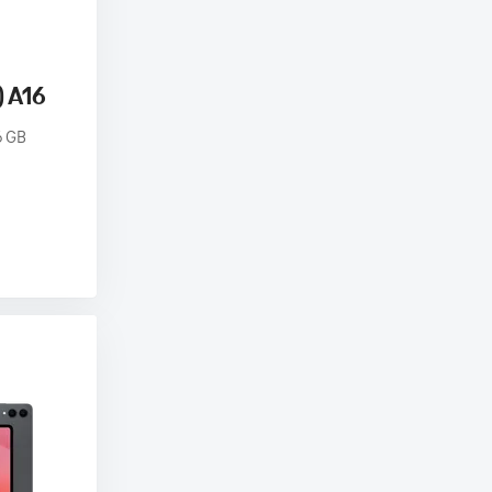
) A16
6 GB