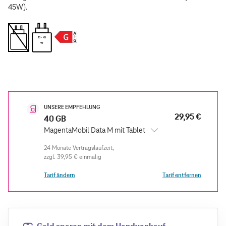
45W).
15 - 45
W
UNSERE EMPFEHLUNG
29,95 €
40 GB
MagentaMobil Data M mit Tablet
zzgl.
39,95 €
einmalig
Tarif ändern
Tarif entfernen