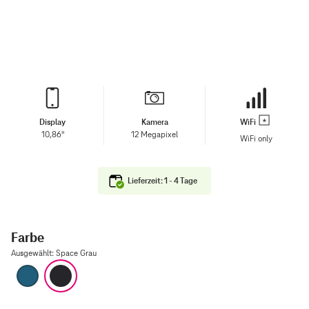
Display
Kamera
WiFi
10,86"
12 Megapixel
WiFi only
Lieferzeit: 1 - 4 Tage
Farbe
Ausgewählt
:
Space Grau
Blau
Space Grau