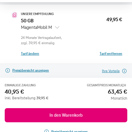
UNSERE EMPFEHLUNG
49,95 €
50 GB
MagentaMobil M
zzgl.
39,95 €
einmalig
Tarif ändern
Tarif entfernen
Preisübersicht anzeigen
Ihre Vorteile
EINMALIGE ZAHLUNG
GESAMTPREIS MONATLICH
40,95 €
63,45 €
inkl. Bereitstellung
39,95
€
Monatlich
In den Warenkorb
Preisübersicht anzeigen