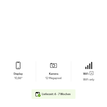
Display
Kamera
WiFi
10,86"
12 Megapixel
WiFi only
Lieferzeit: 6 - 7 Wochen