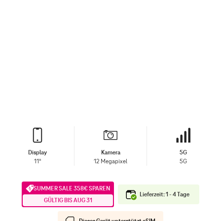
Display
Kamera
5G
11"
12 Megapixel
5G
SUMMER SALE 358€ SPAREN
Lieferzeit: 1 - 4 Tage
GÜLTIG BIS AUG 31
Dieses Gerät unterstützt eSIM