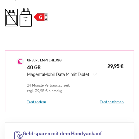
15 - 45
W
UNSERE EMPFEHLUNG
29,95 €
40 GB
MagentaMobil Data M mit Tablet
zzgl.
39,95 €
einmalig
Tarif ändern
Tarif entfernen
Geld sparen mit dem Handyankauf