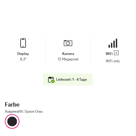
Display
Kamera
WiFi
8,3"
12 Megapixel
WiFi only
Lieferzeit: 1 - 4 Tage
Farbe
Ausgewählt
:
Space Grau
Space Grau