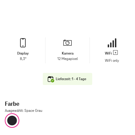
Display
Kamera
WiFi
8,3"
12 Megapixel
WiFi only
Lieferzeit: 1 - 4 Tage
Farbe
Ausgewählt
:
Space Grau
Space Grau