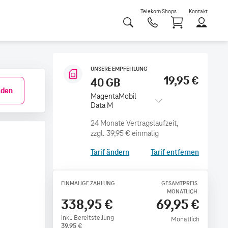
Telekom Shops
Kontakt
Shoppi
UNSERE EMPFEHLUNG
19,95 €
40 GB
den
MagentaMobil
Data M
zzgl.
39,95 €
einmalig
Tarif ändern
Tarif entfernen
EINMALIGE ZAHLUNG
GESAMTPREIS
MONATLICH
338,95 €
69,95 €
inkl. Bereitstellung
Monatlich
39,95
€