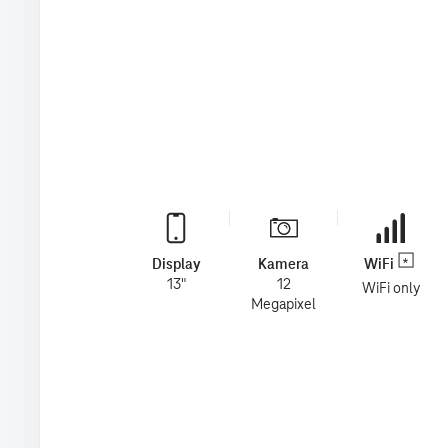
Display
Kamera
WiFi
13"
12
WiFi only
Megapixel