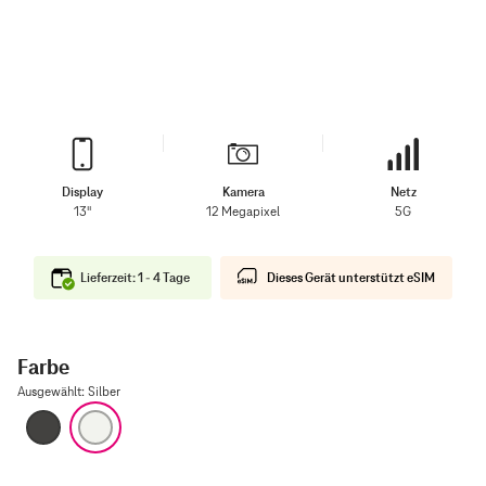
Display
Kamera
Netz
13''
12 Megapixel
5G
Lieferzeit: 1 - 4 Tage
Dieses Gerät unterstützt eSIM
Farbe
Ausgewählt
:
Silber
Space Schwarz
Silber