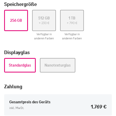
Speichergröße
512 GB
1 TB
256 GB
+
230
€
+
790
€
Verfügbar in
Verfügbar in
anderen Farben
anderen Farben
Displayglas
Standardglas
Nanotexturglas
Zahlung
Gesamtpreis des Geräts
1.769 €
inkl. MwSt.