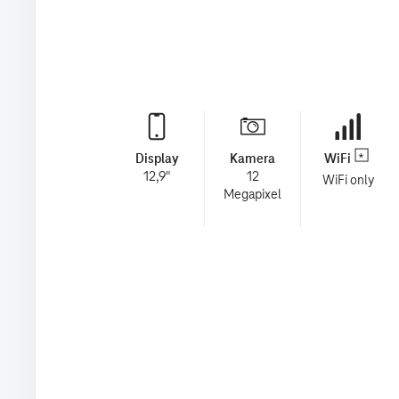
Display
Kamera
WiFi
12,9"
12
WiFi only
Megapixel