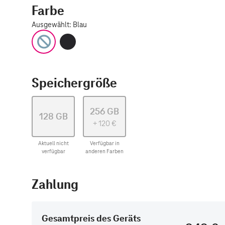
Farbe
Ausgewählt
:
Blau
Blau
Space Grau
Speichergröße
256 GB
128 GB
+
120
€
Aktuell nicht
Verfügbar in
verfügbar
anderen Farben
Zahlung
Gesamtpreis des Geräts