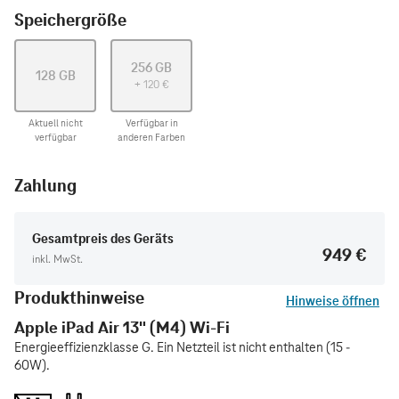
Speichergröße
256 GB
128 GB
+
120
€
Aktuell nicht
Verfügbar in
verfügbar
anderen Farben
Zahlung
Gesamtpreis des Geräts
949 €
inkl. MwSt.
Produkthinweise
Hinweise öffnen
Apple iPad Air 13" (M4) Wi-Fi
Energieeffizienzklasse G. Ein Netzteil ist nicht enthalten (15 -
60W).