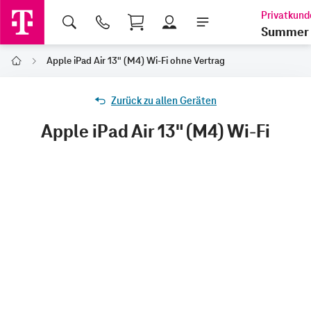
Shopping Cart
Summer 
Apple iPad Air 13" (M4) Wi-Fi ohne Vertrag
Home
Zurück zu allen Geräten
Apple iPad Air 13" (M4) Wi-Fi