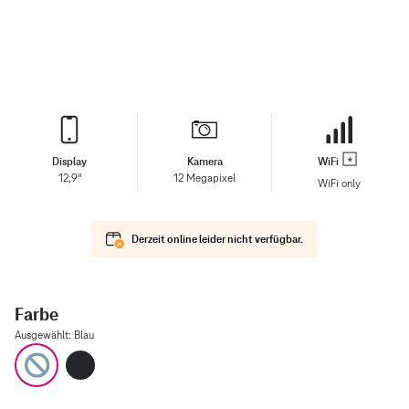
Display
Kamera
WiFi
12,9"
12 Megapixel
WiFi only
Derzeit online leider nicht verfügbar.
Farbe
Ausgewählt
:
Blau
Blau
Space Grau