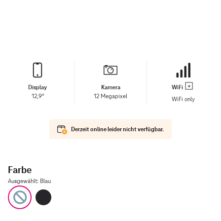
Display
Kamera
WiFi
12,9"
12 Megapixel
WiFi only
Derzeit online leider nicht verfügbar.
Farbe
Ausgewählt
:
Blau
Blau
Space Grau