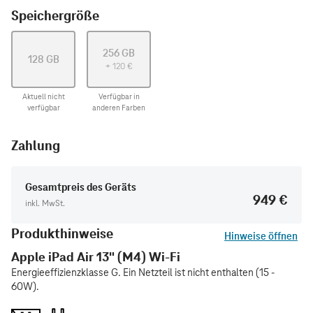
Speichergröße
256 GB
128 GB
+
120
€
Aktuell nicht
Verfügbar in
verfügbar
anderen Farben
Zahlung
Gesamtpreis des Geräts
949 €
inkl. MwSt.
Produkthinweise
Hinweise öffnen
Apple iPad Air 13" (M4) Wi-Fi
Energieeffizienzklasse G. Ein Netzteil ist nicht enthalten (15 -
60W).