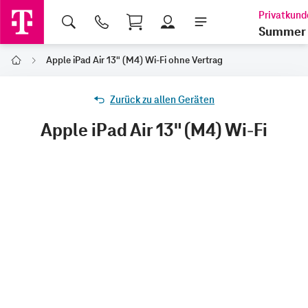
Shopping Cart
Summer 
Apple iPad Air 13" (M4) Wi-Fi ohne Vertrag
Home
Zurück zu allen Geräten
Apple iPad Air 13" (M4) Wi-Fi