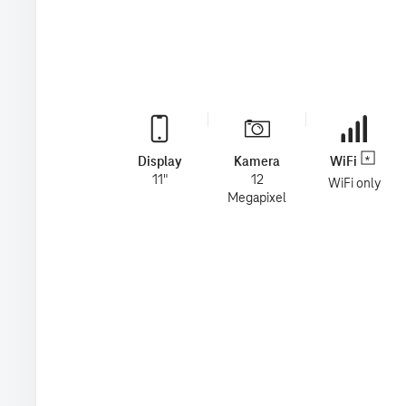
Display
Kamera
WiFi
11"
12
WiFi only
Megapixel