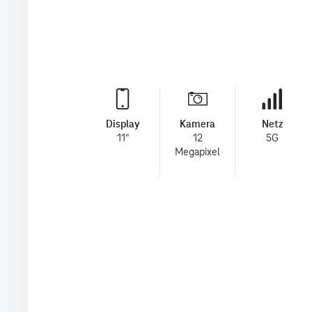
Display
Kamera
Netz
11"
12
5G
Megapixel