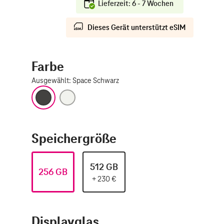
Lieferzeit: 6 - 7 Wochen
Dieses Gerät unterstützt eSIM
Farbe
Ausgewählt
:
Space Schwarz
Space Schwarz
Silber
Speichergröße
512 GB
256 GB
+
230
€
Displayglas