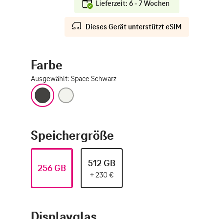
Lieferzeit: 6 - 7 Wochen
Dieses Gerät unterstützt eSIM
Farbe
Ausgewählt
:
Space Schwarz
Space Schwarz
Silber
Speichergröße
512 GB
256 GB
+
230
€
Displayglas