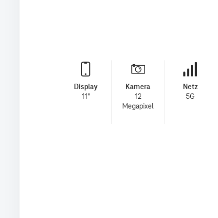
Display
Kamera
Netz
11"
12
5G
Megapixel