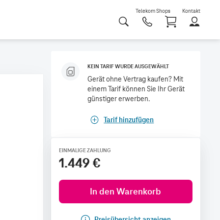
Telekom Shops
Kontakt
Shoppi
KEIN TARIF WURDE AUSGEWÄHLT
Gerät ohne Vertrag kaufen? Mit
einem Tarif können Sie Ihr Gerät
günstiger erwerben.
Tarif hinzufügen
EINMALIGE ZAHLUNG
1.449 €
In den Warenkorb
Preisübersicht anzeigen