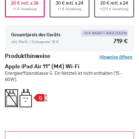
20 € mtl. x 36
30 € mtl. x 24
20 € mtl. x 24
+1 € Anzahlung
+1 € Anzahlung
+239 € Anzahlung
-50 € RABATT ABGEZOGEN
Gesamtpreis des Geräts
719 €
inkl. MwSt. | Schlussrate: 18 €
Produkthinweise
Hinweise öffnen
Apple iPad Air 11" (M4) Wi-Fi
Energieeffizienzklasse G. Ein Netzteil ist nicht enthalten (15 -
60W).
15 - 60
W