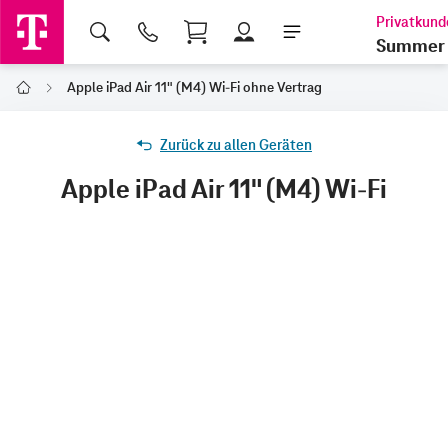
Shopping Cart
Summer 
Apple iPad Air 11" (M4) Wi-Fi ohne Vertrag
Home
Zurück zu allen Geräten
Apple iPad Air 11" (M4) Wi-Fi