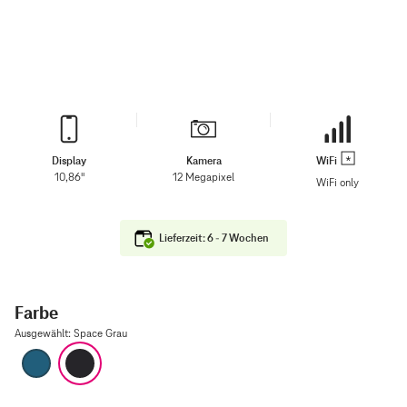
Display
Kamera
WiFi
10,86"
12 Megapixel
WiFi only
Lieferzeit: 6 - 7 Wochen
Farbe
Ausgewählt
:
Space Grau
Blau
Space Grau