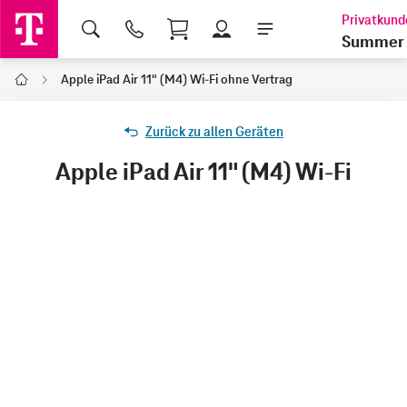
Shopping Cart
Summer 
Apple iPad Air 11" (M4) Wi-Fi ohne Vertrag
Home
Zurück zu allen Geräten
Apple iPad Air 11" (M4) Wi-Fi