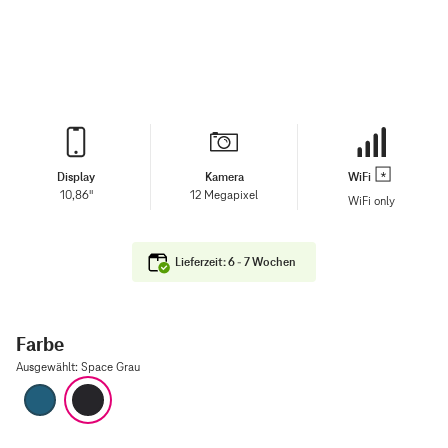
Display
Kamera
WiFi
10,86"
12 Megapixel
WiFi only
Lieferzeit: 6 - 7 Wochen
Farbe
Ausgewählt
:
Space Grau
Blau
Space Grau