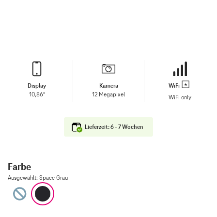
Display
Kamera
WiFi
10,86"
12 Megapixel
WiFi only
Lieferzeit: 6 - 7 Wochen
Farbe
Ausgewählt
:
Space Grau
Blau
Space Grau