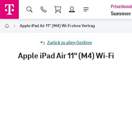
Shopping Cart
Summer 
Apple iPad Air 11" (M4) Wi-Fi ohne Vertrag
Home
Zurück zu allen Geräten
Apple iPad Air 11" (M4) Wi-Fi