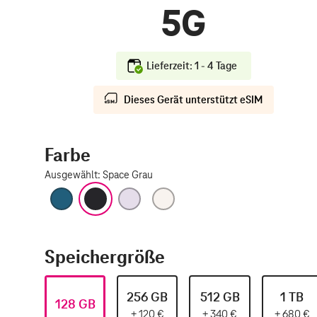
5G
Lieferzeit: 1 - 4 Tage
Dieses Gerät unterstützt eSIM
Farbe
Ausgewählt
:
Space Grau
Blau
Space Grau
Violett
Polarstern
Speichergröße
256 GB
512 GB
1 TB
128 GB
+
120
€
+
340
€
+
680
€