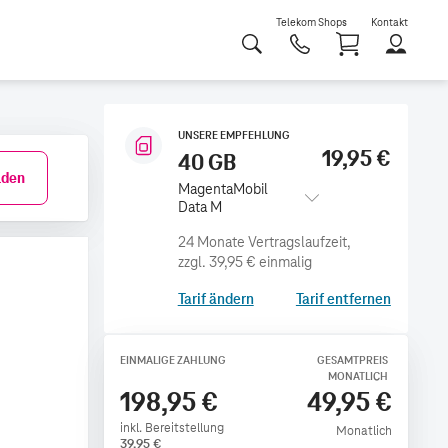
Telekom Shops
Kontakt
Shoppi
UNSERE EMPFEHLUNG
19,95 €
40 GB
den
MagentaMobil
Data M
zzgl.
39,95 €
einmalig
Tarif ändern
Tarif entfernen
EINMALIGE ZAHLUNG
GESAMTPREIS
MONATLICH
198,95 €
49,95 €
inkl. Bereitstellung
Monatlich
39,95
€