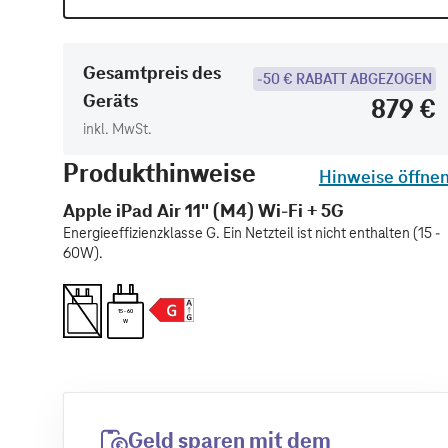
Gesamtpreis des
-50 € RABATT ABGEZOGEN
Geräts
879 €
inkl. MwSt.
Produkthinweise
Hinweise öffne
Apple iPad Air 11" (M4) Wi-Fi + 5G
Energieeffizienzklasse G. Ein Netzteil ist nicht enthalten (15 -
60W).
15 - 60
W
Geld sparen mit dem