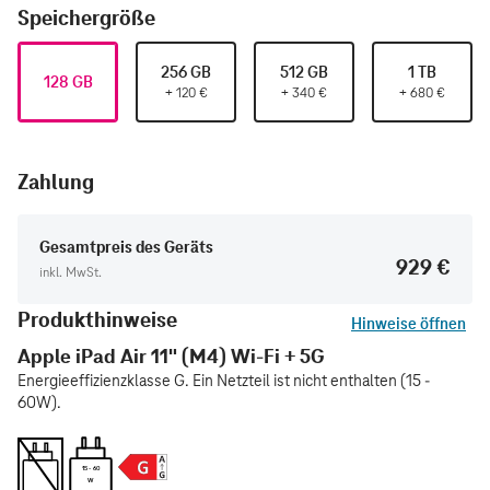
Speichergröße
256 GB
512 GB
1 TB
128 GB
+
120
€
+
340
€
+
680
€
Zahlung
Gesamtpreis des Geräts
929 €
inkl. MwSt.
Produkthinweise
Hinweise öffnen
Apple iPad Air 11" (M4) Wi-Fi + 5G
Energieeffizienzklasse G. Ein Netzteil ist nicht enthalten (15 -
60W).
15 - 60
W