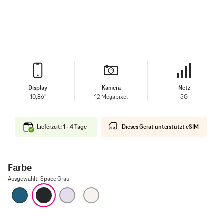
Display
Kamera
Netz
10,86"
12 Megapixel
5G
Lieferzeit: 1 - 4 Tage
Dieses Gerät unterstützt eSIM
Farbe
Ausgewählt
:
Space Grau
Blau
Space Grau
Violett
Polarstern