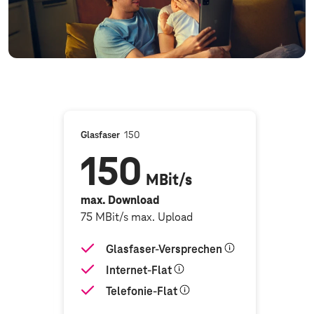
pfehlung
Glasfaser
150
150
MBit/s
max. Download
75 MBit/s max. Upload
hen
Glasfaser-Versprechen
Internet-Flat
Telefonie-Flat