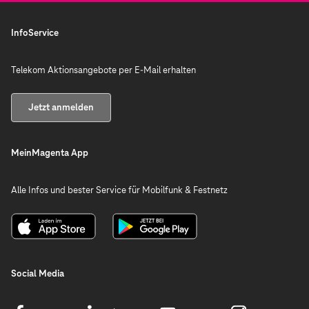
jetzigen Anbieter zum nächstmöglichen Zeitpunkt.
Zukunftssicherheit
durch die Glasfaser-
Technologie abgelöst
InfoService
MagentaZuhause S
Telekom Aktionsangebote per E-Mail erhalten
Tarifmodelle
bis XL, von 16 MBit/s
bis 250 MBit/s
Jetzt anmelden
MeinMagenta App
Alle Infos und bester Service für Mobilfunk & Festnetz
Social Media