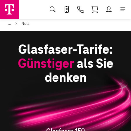
...
Netz
Glasfaser-Tarife:
Günstiger
als Sie
denken
Glasfaser 150