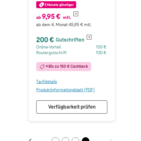
3 Monate günstiger
9,95 €
ab
mtl.
ab dem 4. Monat 45,95 € mtl.
200 €
Gutschriften
100 €
Online-Vorteil
100 €
100 €
Routergutschrift
100 €
Bis zu
150
€ Cashback
Tarifdetails
)
Produktinformationsblatt (PDF)
n
Verfügbarkeit prüfen