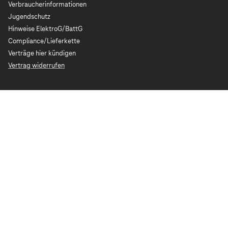
Verbraucherinformationen
Jugendschutz
Hinweise ElektroG/BattG
Compliance/Lieferkette
Verträge hier kündigen
Vertrag widerrufen