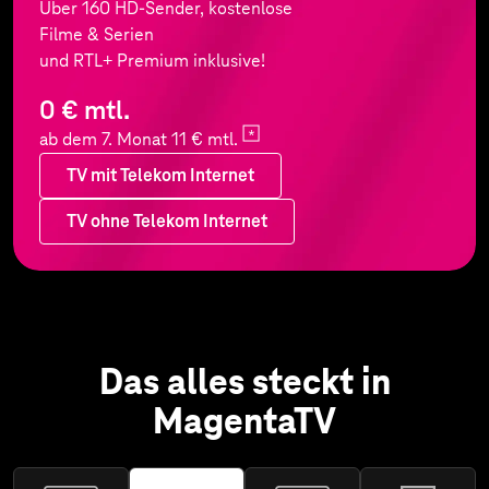
Über 160 HD-Sender, kostenlose
Filme & Serien
und RTL+ Premium inklusive!
0 € mtl.
ab dem 7. Monat 11 €
mtl.
TV mit Telekom Internet
TV ohne Telekom Internet
TV mit Telekom Internet
Das alles steckt in
MagentaTV