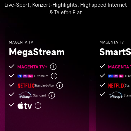
Live-Sport, Konzert-Highlights, Highspeed Internet
& Telefon Flat
MAGENTA TV
MAGENTA TV
MegaStream
SmartS
Folgende
Folgende
Leistungen
Leistungen
Premium
Pr
sind
sind
Standard-Abo
Sta
enthalten
enthalten
Standard
Stan