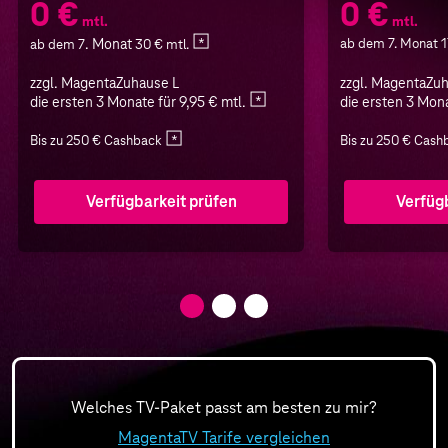
0 €
0 €
mtl.
mtl.
. Monat
ab dem 7. Monat 1
ab dem 7
30 € mtl.
zzgl. MagentaZuhause L
zzgl. MagentaZu
die ersten 3 Monate für 9,95 € mtl.
die ersten 3 Mona
Bis zu 250 € Cashback
Bis zu 250 € Cash
Verfügbarkeit prüfen
Verfüg
Welches TV-Paket passt am besten zu mir?
MagentaTV Tarife vergleichen