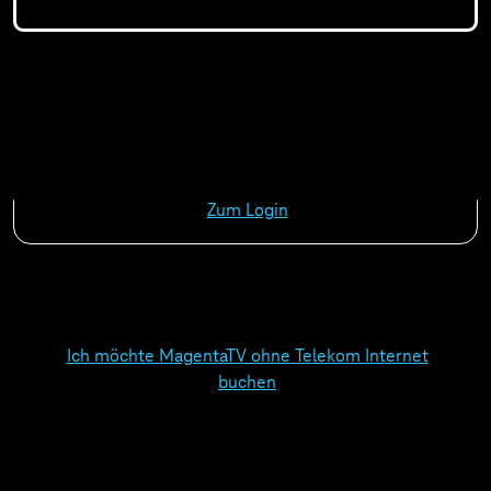
Sie sind bereits Telekom Internet-Kunde? Dann
melden Sie sich bitte an.
Zum Login
Ich möchte MagentaTV ohne Telekom Internet
buchen