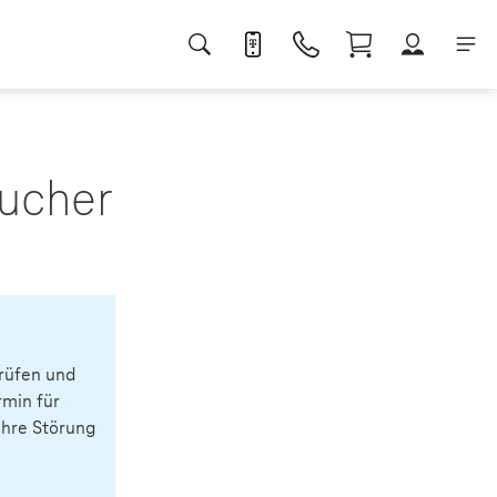
aucher
prüfen und
rmin für
Ihre Störung