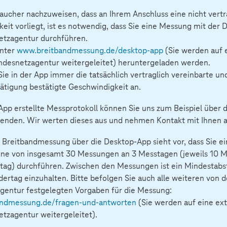
aucher nachzuweisen, dass an Ihrem Anschluss eine nicht ver
eit vorliegt, ist es notwendig, dass Sie eine Messung mit der
etzagentur durchführen.
unter
www.breitbandmessung.de/desktop-app
(Sie werden auf 
ndesnetzagentur weitergeleitet) heruntergeladen werden.
Sie in der App immer die tatsächlich vertraglich vereinbarte und
ätigung bestätigte Geschwindigkeit an.
App erstellte Messprotokoll können Sie uns zum Beispiel über 
enden. Wir werten dieses aus und nehmen Kontakt mit Ihnen a
 Breitbandmessung über die Desktop-App sieht vor, dass Sie e
e von insgesamt 30 Messungen an 3 Messtagen (jeweils 10 
tag) durchführen. Zwischen den Messungen ist ein Mindestabs
ertag einzuhalten. Bitte befolgen Sie auch alle weiteren von d
gentur festgelegten Vorgaben für die Messung:
ndmessung.de/fragen-und-antworten
(Sie werden auf eine ext
tzagentur weitergeleitet).