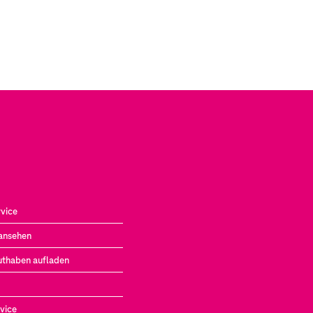
vice
ansehen
uthaben aufladen
vice