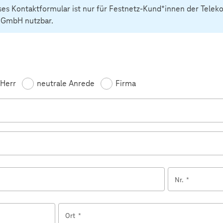
ses Kontaktformular ist nur für Festnetz-Kund*innen der Tele
 GmbH nutzbar.
feld
Herr
neutrale Anrede
Firma
Nr.
*
Ort
*