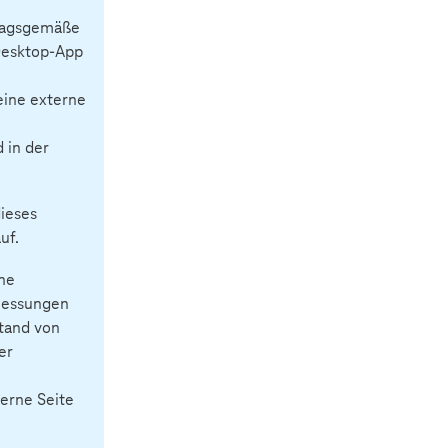
tragsgemäße
 Desktop-App
eine externe
 in der
dieses
uf.
ine
Messungen
tand von
er
erne Seite