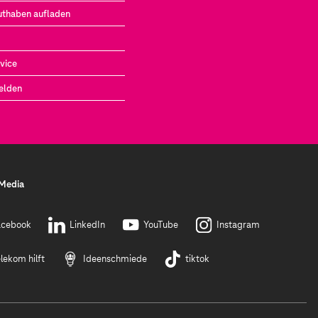
uthaben aufladen
vice
elden
 Media
acebook
LinkedIn
YouTube
Instagram
lekom hilft
Ideenschmiede
tiktok