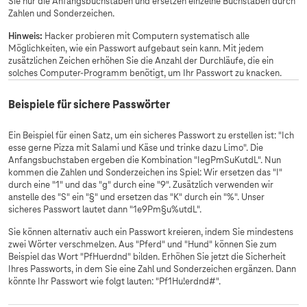
Sie nur die Anfangsbuchstaben und ersetzen einzelne Buchstaben durch
Zahlen und Sonderzeichen.
Hinweis:
Hacker probieren mit Computern systematisch alle
Möglichkeiten, wie ein Passwort aufgebaut sein kann. Mit jedem
zusätzlichen Zeichen erhöhen Sie die Anzahl der Durchläufe, die ein
solches Computer-Programm benötigt, um Ihr Passwort zu knacken.​​​​​​
Beispiele für sichere Passwörter
Ein Beispiel für einen Satz, um ein sicheres Passwort zu erstellen ist: "Ich
esse gerne Pizza mit Salami und Käse und trinke dazu Limo". Die
Anfangsbuchstaben ergeben die Kombination "IegPmSuKutdL". Nun
kommen die Zahlen und Sonderzeichen ins Spiel: Wir ersetzen das "I"
durch eine "1" und das "g" durch eine "9". Zusätzlich verwenden wir
anstelle des "S" ein "§" und ersetzen das "K" durch ein "%". Unser
sicheres Passwort lautet dann "1e9Pm§u%utdL".
Sie können alternativ auch ein Passwort kreieren, indem Sie mindestens
zwei Wörter verschmelzen. Aus "Pferd" und "Hund" können Sie zum
Beispiel das Wort "PfHuerdnd" bilden. Erhöhen Sie jetzt die Sicherheit
Ihres Passworts, in dem Sie eine Zahl und Sonderzeichen ergänzen. Dann
könnte Ihr Passwort wie folgt lauten: "Pf1Hu!erdnd#".