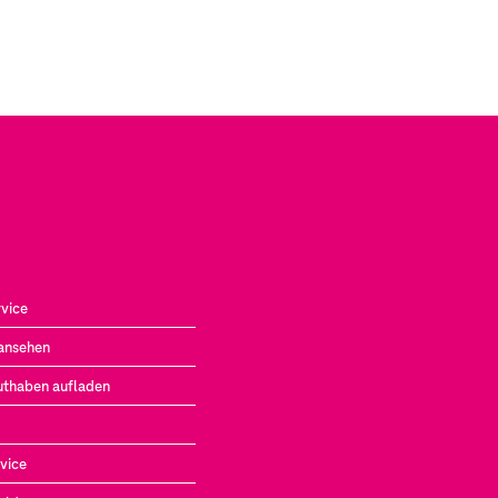
vice
ansehen
uthaben aufladen
vice