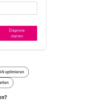
Diagnose
starten
N optimieren
eiten
en?