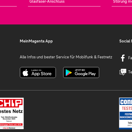
Glasfaser-Anschluss
Störung m
MeinMagenta App
Social
Alle Infos und bester Service für Mobilfunk & Festnetz
F
Te