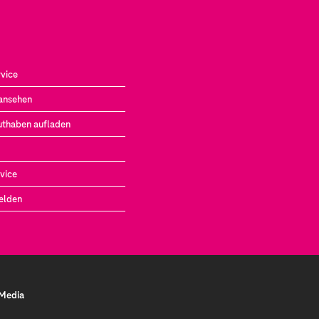
vice
ansehen
uthaben aufladen
vice
elden
 Media