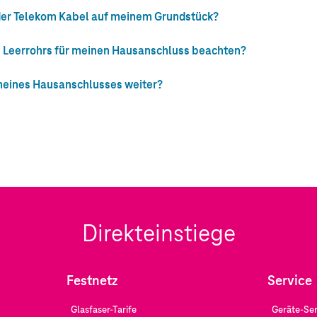
 der Telekom Kabel auf meinem Grundstück?
s Leerrohrs für meinen Hausanschluss beachten?
 meines Hausanschlusses weiter?
Direkteinstiege
Festnetz
Service
Glasfaser-Tarife
Geräte-Ser