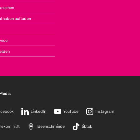
ansehen
uthaben aufladen
vice
elden
 Media
acebook
LinkedIn
YouTube
Instagram
lekom hilft
Ideenschmiede
tiktok