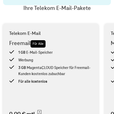
Ihre Telekom E-Mail-Pakete
Telekom E-Mail
T
Freemail
M
Für Alle
1 GB
E-Mail-Speicher
Werbung
3 GB
MagentaCLOUD Speicher für Freemail-
Kunden kostenlos zubuchbar
Für alle kostenlos