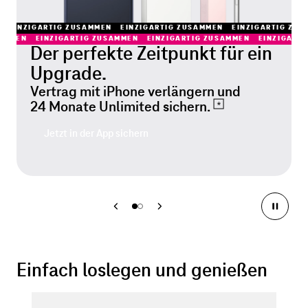
EINZIGARTIG ZUSAMMEN
EINZIGARTIG ZUSAMMEN
EINZIGARTIG ZU
SAMMEN
EINZIGARTIG ZUSAMMEN
EINZIGARTIG ZUSAMMEN
EINZIGART
Der perfekte Zeitpunkt für ein
Upgrade.
Vertrag mit iPhone verlängern und
24 Monate Unlimited
sichern.
Jetzt in der App sichern
Einfach loslegen und genießen