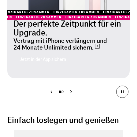
EINZIGARTIG ZUSAMMEN
EINZIGARTIG ZUSAMMEN
EINZIGARTIG ZU
SAMMEN
EINZIGARTIG ZUSAMMEN
EINZIGARTIG ZUSAMMEN
EINZIGART
Der perfekte Zeitpunkt für ein
Upgrade.
Vertrag mit iPhone verlängern und
24 Monate Unlimited
sichern.
Jetzt in der App sichern
Einfach loslegen und genießen