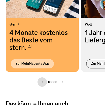
stern+
Wolt
4 Monate kostenlos
1 Jahr
das Beste vom
Liefer
stern.
Zur MeinMagenta App
Zur Mei
Das könnte Ihnen auch