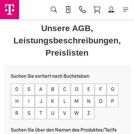
Unsere AGB,
Leistungsbeschreibungen,
Preislisten
Suchen Sie sortiert nach Buchstaben
0
5
A
B
C
D
E
F
G
H
I
J
K
L
M
N
O
P
R
S
T
U
V
W
Z
Suchen Sie über den Namen des Produktes/Tarifs