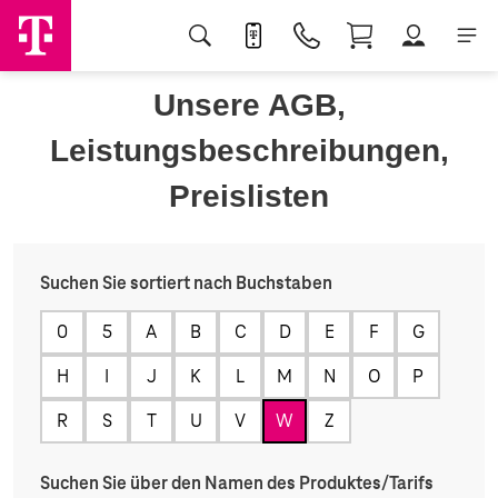
Unsere AGB,
Leistungsbeschreibungen,
Preislisten
Suchen Sie sortiert nach Buchstaben
0
5
A
B
C
D
E
F
G
H
I
J
K
L
M
N
O
P
R
S
T
U
V
W
Z
Suchen Sie über den Namen des Produktes/Tarifs